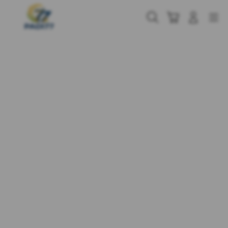
Skip
to
Cari
Troli
Login
Navigation
content